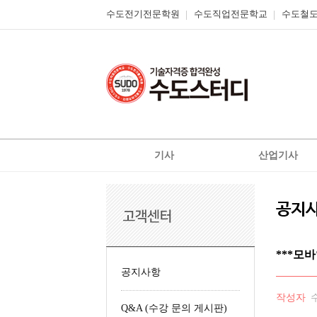
수도전기전문학원
수도직업전문학교
수도철
기사
산업기사
전기
전기
전기공사
전기공사
정보통신
정보통신
신재생에너지발전설비
신재생에너지발전설
***모바
일반기계
가스
공지사항
가스
공조냉동기계
작성자
Q&A (수강 문의 게시판)
철도신호기사
위험물