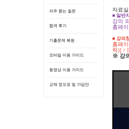
철도신호산업기사
자료실
자주 묻는 질문
철도운송산업기사
■ 일반
강의 
합격 후기
홈페이
■ 강의
기출문제 복원
홈페이지
릭)] 
※ 강
모바일 이용 가이드
동영상 이용 가이드
교재 정오표 및 가답안