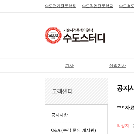
수도전기전문학원
수도직업전문학교
수도철
기사
산업기사
전기
전기
전기공사
전기공사
정보통신
정보통신
신재생에너지발전설비
신재생에너지발전설
*** 자
일반기계
가스
공지사항
가스
공조냉동기계
작성자
Q&A (수강 문의 게시판)
철도신호기사
위험물