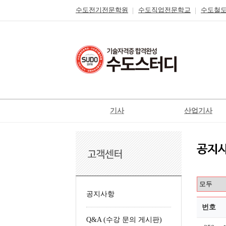
수도전기전문학원
수도직업전문학교
수도철
기사
산업기사
전기
전기
전기공사
전기공사
정보통신
정보통신
신재생에너지발전설비
신재생에너지발전설
일반기계
가스
공지사항
가스
공조냉동기계
번호
Q&A (수강 문의 게시판)
철도신호기사
위험물