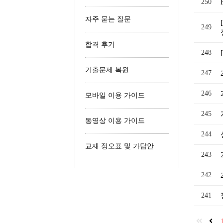
250
철도신호산업기사
자주 묻는 질문
철도운송산업기사
249
합격 후기
248
기출문제 복원
247
246
모바일 이용 가이드
245
동영상 이용 가이드
244
교재 정오표 및 가답안
243
242
241