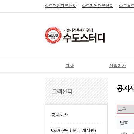
수도전기전문학원
수도직업전문학교
수도철
기사
산업기사
전기
전기
전기공사
전기공사
정보통신
정보통신
신재생에너지발전설비
신재생에너지발전설
일반기계
가스
공지사항
가스
공조냉동기계
번호
Q&A (수강 문의 게시판)
철도신호기사
위험물