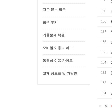
190
철도신호산업기사
자주 묻는 질문
189
철도운송산업기사
188
합격 후기
187
기출문제 복원
186
모바일 이용 가이드
185
동영상 이용 가이드
184
183
교재 정오표 및 가답안
182
181