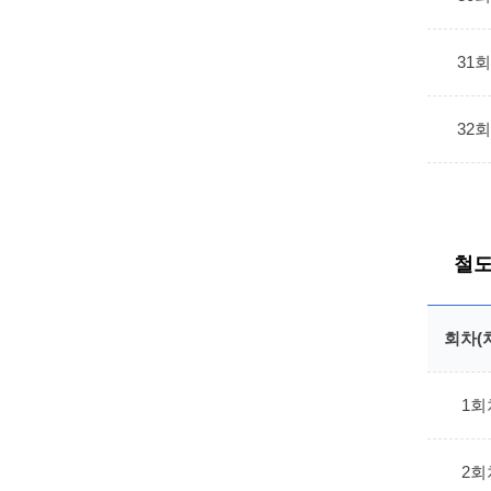
31
32
철도
회차(
1회
2회