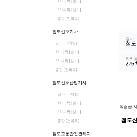
· 1차과목 [필기]
철도신호산업기사
· 2차과목 [실기]
철도운송산업기사
· 종합 [전과목]
강
좌
철도신호기사
정
강사
철도
보
단과 [과목별]
1차과목 [필기]
커리
2차과목 [실기]
275
종합 [전과목]
철도신호산업기사
· 단과 [과목별]
· 1차과목 [필기]
적립금 
· 2차과목 [실기]
철도신
· 종합 [전과목]
철도교통안전관리자