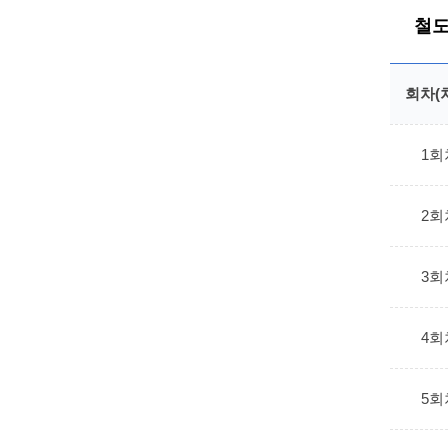
철도
회차(
1회
2회
3회
4회
5회