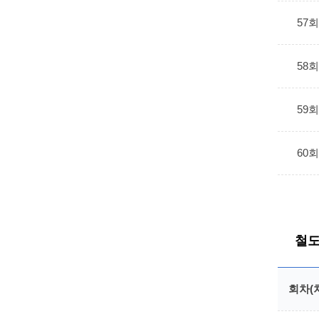
57
58
59
60
철도
회차(