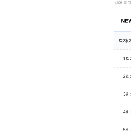
강좌 회차
NE
회차(
1회
2회
3회
4회
5회