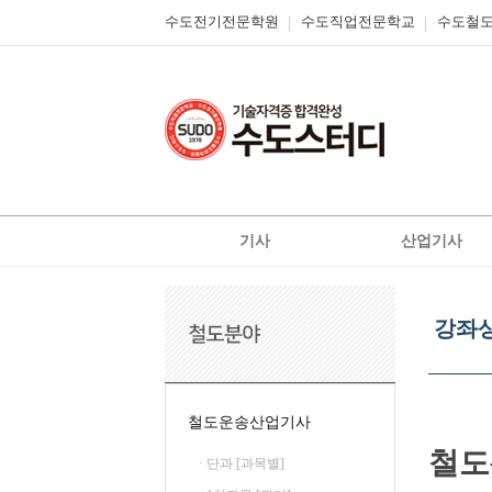
수도전기전문학원
수도직업전문학교
수도철
기사
산업기사
전기
전기
강
전기공사
전기공사
좌
강좌
상
정보통신
정보통신
세
신재생에너지발전설비
신재생에너지발전설
보
기
일반기계
가스
철도운송산업기사
가스
공조냉동기계
철도
· 단과 [과목별]
철도신호기사
위험물