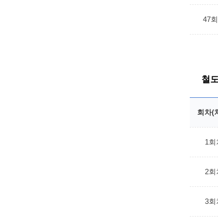
47
철도
회차(
1회
2회
3회