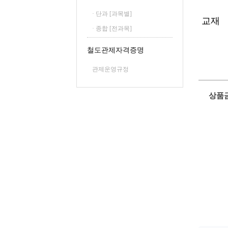
· 단과 [과목별]
교재
· 종합 [전과목]
철도관제자격증명
관제운영규정
상품