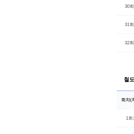
30
31
32
철도
회차(
1회