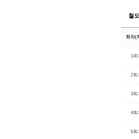
철도
회차(
1회
2회
3회
4회
5회