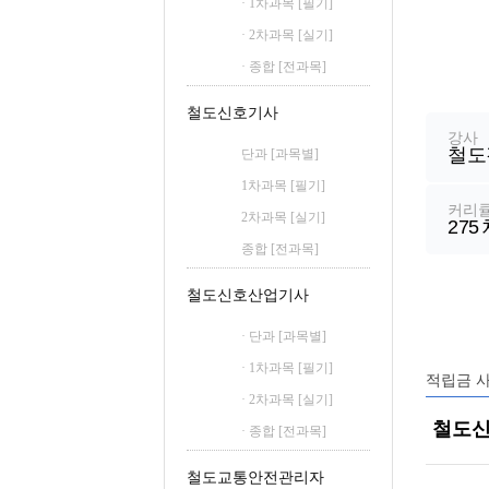
· 1차과목 [필기]
철도신호산업기사
· 2차과목 [실기]
철도운송산업기사
· 종합 [전과목]
강
좌
철도신호기사
정
강사
철도
보
단과 [과목별]
1차과목 [필기]
커리
2차과목 [실기]
275
종합 [전과목]
철도신호산업기사
· 단과 [과목별]
· 1차과목 [필기]
적립금 
· 2차과목 [실기]
철도신
· 종합 [전과목]
철도교통안전관리자