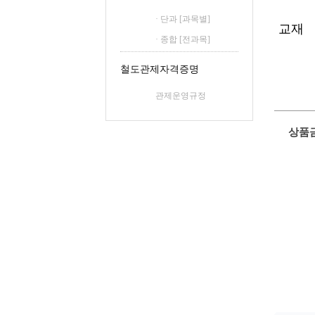
· 단과 [과목별]
교재
· 종합 [전과목]
철도관제자격증명
관제운영규정
상품