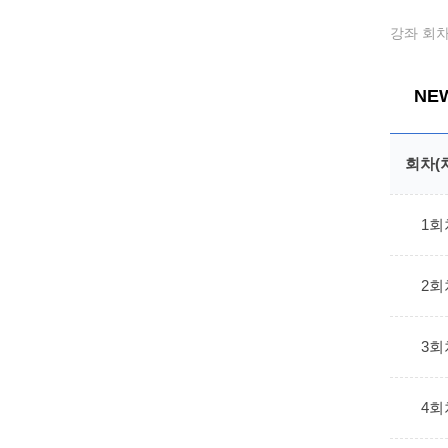
강좌 회차
NE
회차(
1회
2회
3회
4회