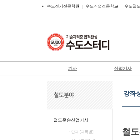
수도전기전문학원
수도직업전문학교
수도철
기사
산업기사
전기
전기
강
전기공사
전기공사
좌
강좌
상
정보통신
정보통신
세
신재생에너지발전설비
신재생에너지발전설
보
기
일반기계
가스
철도운송산업기사
가스
공조냉동기계
철도
· 단과 [과목별]
철도신호기사
위험물