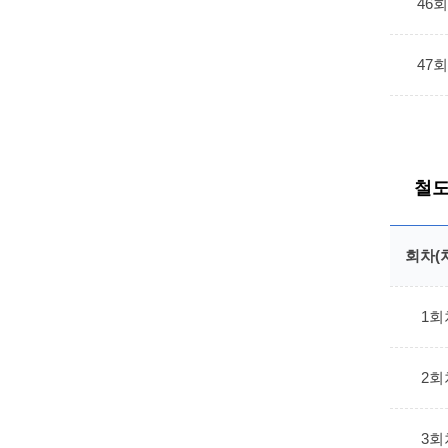
46
47
철도
회차(
1회
2회
3회