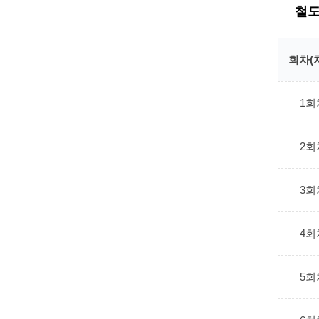
철도
회차(
1회
2회
3회
4회
5회