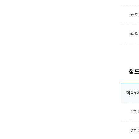
59
60
철도
회차(
1회
2회