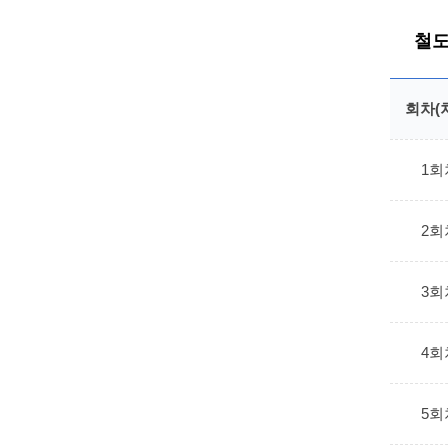
철도
회차(
1회
2회
3회
4회
5회