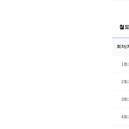
철도
회차(
1회
2회
3회
4회