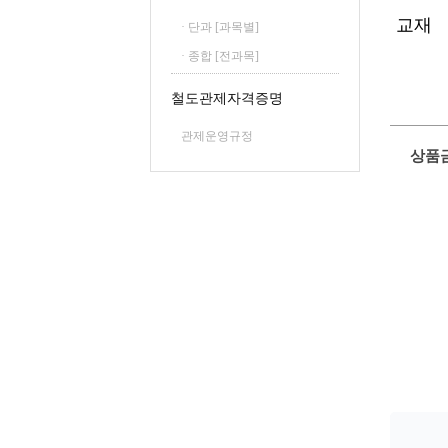
교재
· 단과 [과목별]
· 종합 [전과목]
철도관제자격증명
관제운영규정
상품