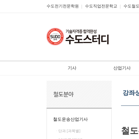
수도전기전문학원
수도직업전문학교
수도철
기사
산업기사
전기
전기
강
전기공사
전기공사
좌
강좌
상
정보통신
정보통신
세
신재생에너지발전설비
신재생에너지발전설
보
기
일반기계
가스
철도운송산업기사
가스
공조냉동기계
철도
· 단과 [과목별]
철도신호기사
위험물