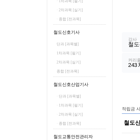
· 1차과목 [필기]
철도신호산업기사
· 2차과목 [실기]
철도운송산업기사
· 종합 [전과목]
강
좌
철도신호기사
정
강사
철도
보
단과 [과목별]
1차과목 [필기]
커리
2차과목 [실기]
243
종합 [전과목]
철도신호산업기사
· 단과 [과목별]
· 1차과목 [필기]
적립금 
· 2차과목 [실기]
철도신
· 종합 [전과목]
철도교통안전관리자