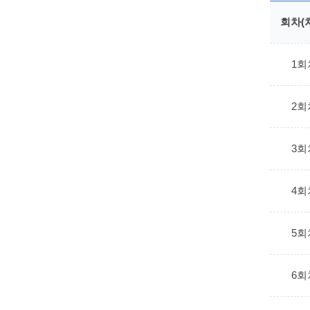
회차(
1회
2회
3회
4회
5회
6회