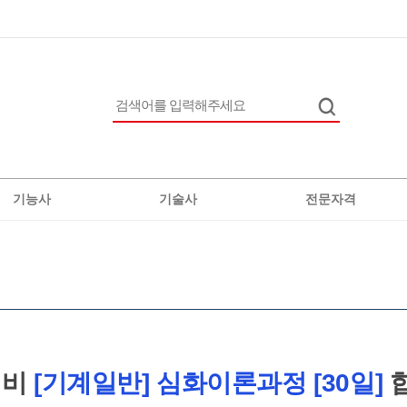
기능사
기술사
전문자격
전기
정보통신
직업상담사2급
위험물
차량
생에너지발전설비
버섯종균
대비
[기계일반] 심화이론과정 [30일]