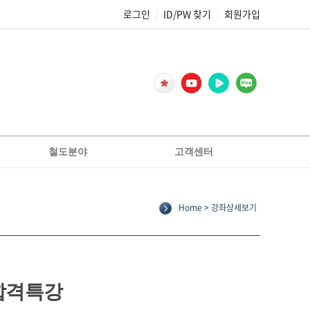
로그인
ID/PW 찾기
회원가입
|
|
철도분야
고객센터
2종전기차량운전면허[교육생선발]
공지사항
2종전기차량운전면허[필기대비]
FAQ
Home > 강좌상세보기
Q&A
코레일
합격후기
서울교통공사
기출문제복원
부산교통공사
교재정오표/가답안
인천교통공사
합격특강
전기일반