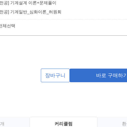
/전공] 기계설계 이론+문제풀이
/전공] 기계일반_심화이론_허원회
 전체선택
장바구니
바로 구매하
개
커리큘럼
환