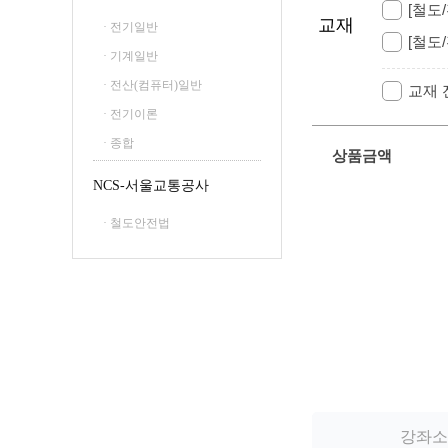
[철도
교재
· 전기일반
[철도
· 기계일반
· 전산(컴퓨터)일반
교재
· 전기이론
· 종합
상품금액
NCS-서울교통공사
· 철도안전법
강좌소