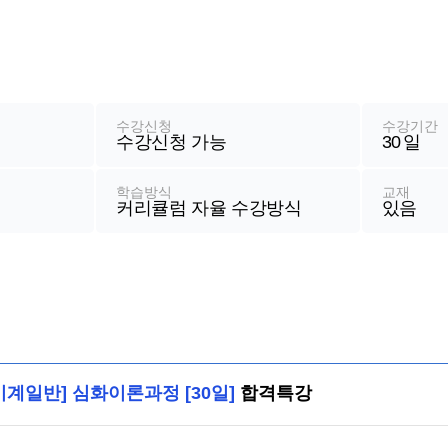
수강신청
수강기간
수강신청 가능
30
일
학습방식
교재
커리큘럼 자율 수강방식
있음
기계일반] 심화이론과정 [30일]
합격특강