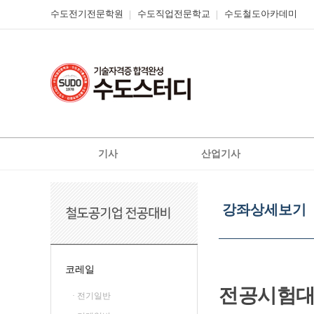
수도전기전문학원
수도직업전문학교
수도철도아카데미
기사
산업기사
전기
전기
강
전기공사
전기공사
좌
강좌상세보기
상
정보통신
정보통신
신재
세
신재생에너지발전설비
신재생에너지발전설비
보
기
일반기계
가스
코레일
가스
공조냉동기계
전공시험
· 전기일반
철도신호기사
위험물