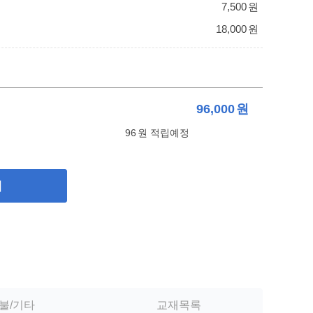
7,500
원
18,000
원
96,000
원
96
원 적립예정
기
불/기타
교재목록