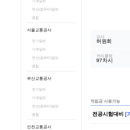
· 기계일반
철도신호산업기사
· 전산(컴퓨터)일반
철도운송산업기사
· 종합
강
좌
서울교통공사
정
강사
허원회
보
· 전기일반
· 기계일반
커리큘럼
· 전산(컴퓨터)일반
97
차시
· 종합
부산교통공사
· 전기일반
· 기계일반
적립금 사용가능
· 전산(컴퓨터)일반
전공시험대비
[
· 종합
인천교통공사