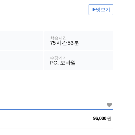
기계일반
맛보기
전산[컴퓨터]일반
철도운송산업기사
철도신호기사
학습시간
75
시간
53
분
철도신호산업기사
철도교통안전관리사
수강기기
PC, 모바일
가
96,000
원
격