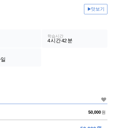
기계일반
맛보기
전산[컴퓨터]일반
철도운송산업기사
철도신호기사
학습시간
4
시간
42
분
철도신호산업기사
철도교통안전관리사
바일
가
50,000
원
격