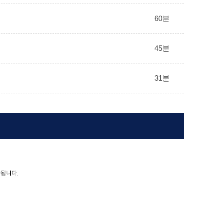
60분
45분
31분