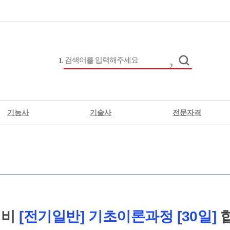
기능사
기술사
전문자격
전기
정보통신
직업상담사2급
위험물
차량
생에너지발전설비
버섯종균
대비
[전기일반] 기초이론과정 [30일]