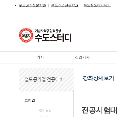
수도전기전문학원
수도직업전문학교
수도철도아카데미
기사
산업기사
전기
전기
강
전기공사
전기공사
좌
강좌상세보기
상
정보통신
정보통신
신재
세
신재생에너지발전설비
신재생에너지발전설비
보
기
일반기계
가스
코레일
가스
공조냉동기계
전공시험
· 전기일반
철도신호기사
위험물