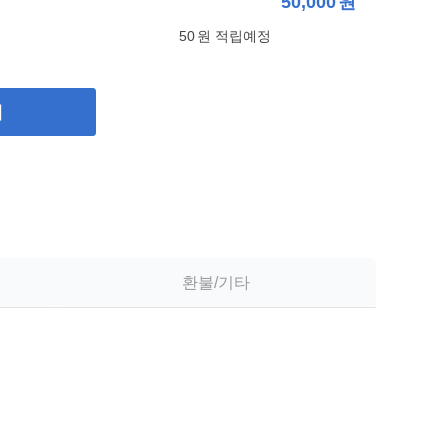
50,000
원
50
원 적립예정
기
환불/기타