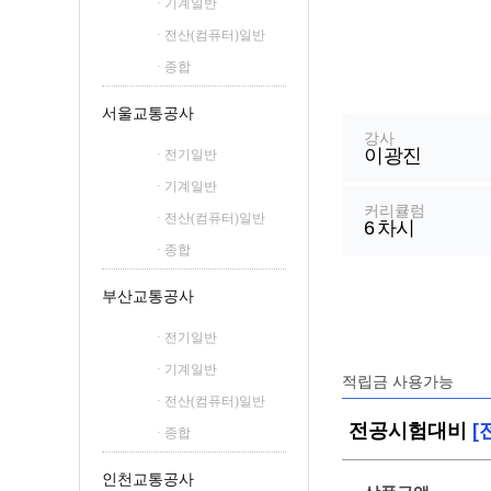
· 기계일반
철도신호산업기사
· 전산(컴퓨터)일반
철도운송산업기사
· 종합
강
좌
서울교통공사
정
강사
이광진
보
· 전기일반
· 기계일반
커리큘럼
· 전산(컴퓨터)일반
6
차시
· 종합
부산교통공사
· 전기일반
· 기계일반
적립금 사용가능
· 전산(컴퓨터)일반
전공시험대비
[
· 종합
인천교통공사