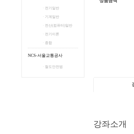
상품금액
· 전기일반
· 기계일반
· 전산(컴퓨터)일반
· 전기이론
· 종합
NCS-서울교통공사
· 철도안전법
강좌소개