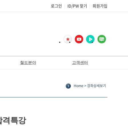
로그인
ID/PW 찾기
회원가입
|
|
철도분야
고객센터
2종전기차량운전면허[교육생선발]
공지사항
2종전기차량운전면허[필기대비]
FAQ
Home > 강좌상세보기
Q&A
코레일
합격후기
서울교통공사
기출문제복원
부산교통공사
교재정오표/가답안
인천교통공사
합격특강
전기일반