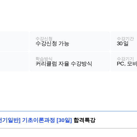
수강신청
수강기간
수강신청 가능
30
일
학습방식
수강기기
커리큘럼 자율 수강방식
PC, 모
전기일반] 기초이론과정 [30일]
합격특강