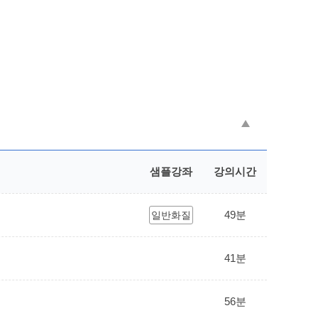
샘플강좌
강의시간
49분
일반화질
41분
56분