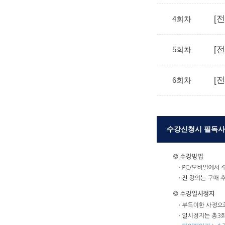
[
4회차
[
5회차
[
6회차
수강신청시 필독사