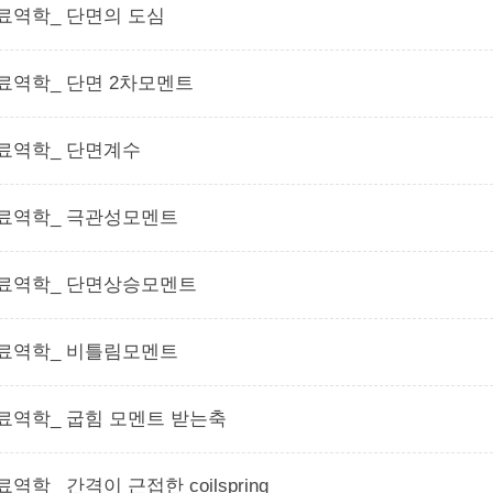
료역학_ 단면의 도심
료역학_ 단면 2차모멘트
료역학_ 단면계수
료역학_ 극관성모멘트
료역학_ 단면상승모멘트
료역학_ 비틀림모멘트
료역학_ 굽힘 모멘트 받는축
료역학_ 간격이 근접한 coilspring