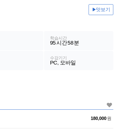
기계일반
맛보기
전산[컴퓨터]일반
철도운송산업기사
철도신호기사
학습시간
95
시간
58
분
철도신호산업기사
철도교통안전관리사
수강기기
PC, 모바일
가
180,000
원
격