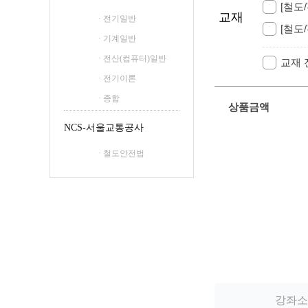
[철도
교재
· 전기일반
[철도
· 기계일반
· 전산(컴퓨터)일반
교재
· 전기이론
· 종합
상품금액
NCS-서울교통공사
· 철도안전법
강좌소