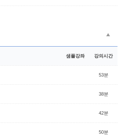
샘플강좌
강의시간
53분
38분
42분
50분