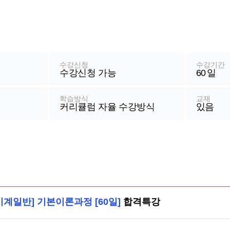
수강신청
수강기간
수강신청 가능
60
일
학습방식
교재
커리큘럼 자율 수강방식
있음
기계일반] 기본이론과정 [60일]
합격특강