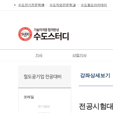
수도전기전문학원
수도직업전문학교
수도철도아카데미
기사
산업기사
전기
전기
강
전기공사
전기공사
좌
강좌상세보기
상
정보통신
정보통신
신재
세
신재생에너지발전설비
신재생에너지발전설비
보
기
일반기계
가스
코레일
가스
공조냉동기계
전공시험
· 전기일반
철도신호기사
위험물