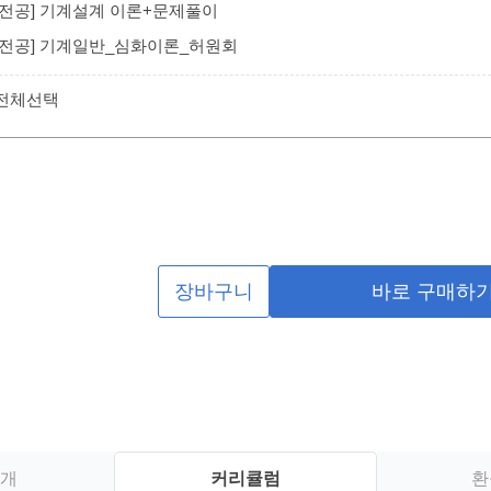
/전공] 기계설계 이론+문제풀이
/전공] 기계일반_심화이론_허원회
 전체선택
장바구니
바로 구매하
개
커리큘럼
환