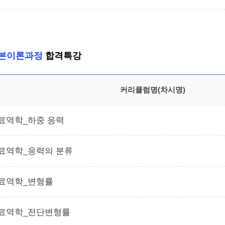
본이론과정
합격특강
커리큘럼명(차시명)
료역학_하중 응력
료역학_응력의 분류
료역학_변형률
료역학_전단변형률