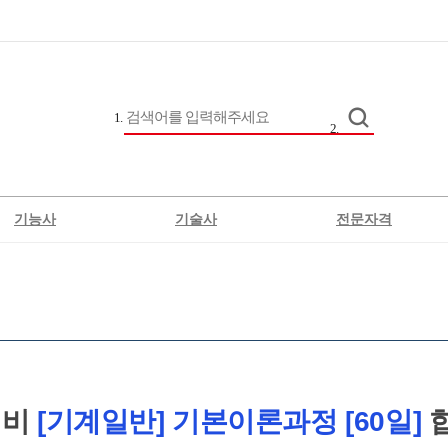
기능사
기술사
전문자격
전기
정보통신
직업상담사2급
위험물
차량
생에너지발전설비
버섯종균
대비
[기계일반] 기본이론과정 [60일]