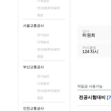
· 기계일반
철도신호산업기사
· 전산(컴퓨터)일반
철도운송산업기사
· 종합
강
좌
서울교통공사
정
강사
허원회
보
· 전기일반
· 기계일반
커리큘럼
· 전산(컴퓨터)일반
124
차시
· 종합
부산교통공사
· 전기일반
· 기계일반
적립금 사용가능
· 전산(컴퓨터)일반
전공시험대비
[
· 종합
인천교통공사