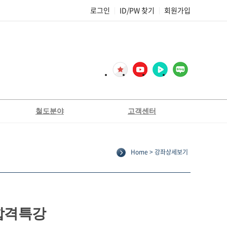
로그인
ID/PW 찾기
회원가입
|
|
철도분야
고객센터
2종전기차량운전면허[교육생선발]
공지사항
2종전기차량운전면허[필기대비]
FAQ
Home > 강좌상세보기
Q&A
코레일
합격후기
서울교통공사
기출문제복원
부산교통공사
교재정오표/가답안
인천교통공사
합격특강
전기일반