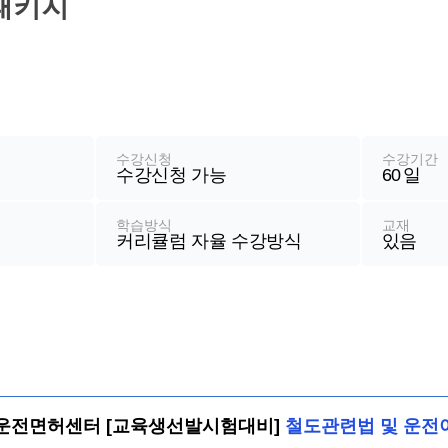
패키지
수강신청
수강기간
수강신청 가능
60
일
학습방식
교재
커리큘럼 자율 수강방식
있음
운전면허센터 [교육생선발시험대비]
철도관련법 및 운전이