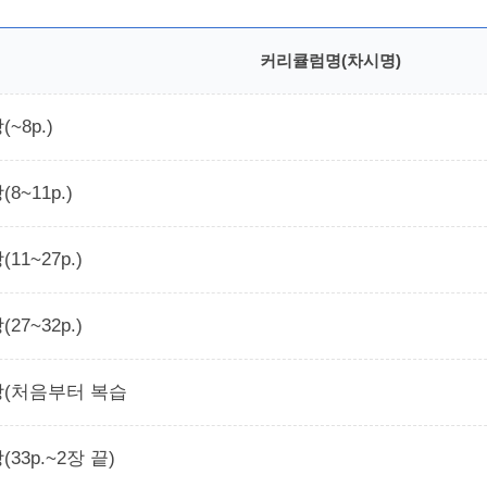
커리큘럼명(차시명)
(~8p.)
(8~11p.)
(11~27p.)
(27~32p.)
강(처음부터 복습
(33p.~2장 끝)