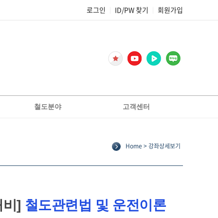
로그인
ID/PW 찾기
회원가입
|
|
철도분야
고객센터
2종전기차량운전면허[교육생선발]
공지사항
2종전기차량운전면허[필기대비]
FAQ
Home > 강좌상세보기
Q&A
코레일
합격후기
서울교통공사
기출문제복원
부산교통공사
교재정오표/가답안
인천교통공사
비]
철도관련법 및 운전이론
전기일반