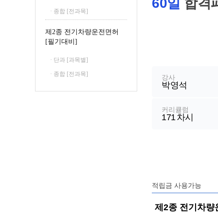
60일
합격
철도신호산업기사
· 종합 [전과목]
철도운송산업기사
제2종 전기차량운전면허
[필기대비]
강
· 단과 [과목별]
좌
정
· 종합 [전과목]
강사
박영석
보
커리큘럼
171
차시
적립금 사용가능
제2종 전기차량