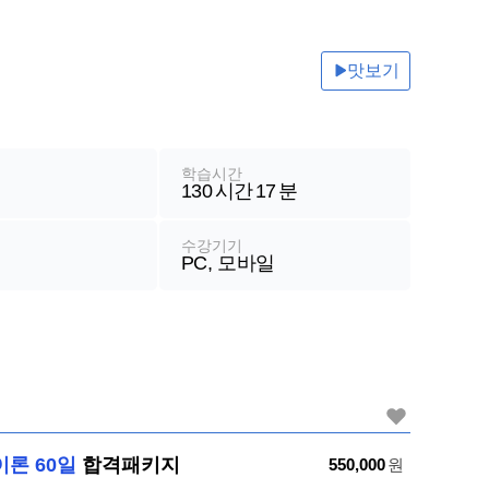
기계일반
전산[컴퓨터]일반
맛보기
철도운송산업기사
철도신호기사
철도신호산업기사
학습시간
철도교통안전관리사
130
시간
17
분
수강기기
PC, 모바일
론 60일
합격패키지
가
550,000
원
격