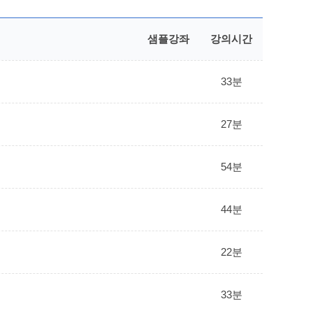
샘플강좌
강의시간
33분
27분
54분
44분
22분
33분