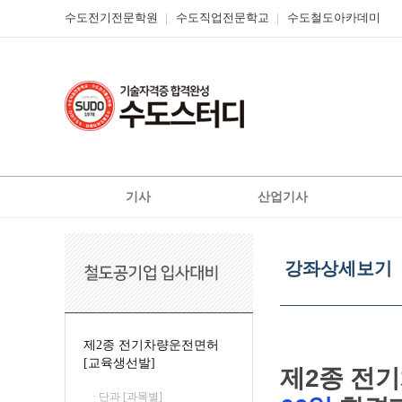
수도전기전문학원
수도직업전문학교
수도철도아카데미
기사
산업기사
전기
전기
강
전기공사
전기공사
좌
강좌상세보기
상
정보통신
정보통신
신재
세
신재생에너지발전설비
신재생에너지발전설비
보
기
일반기계
가스
제2종 전기차량운전면허
[교육생선발]
가스
공조냉동기계
제2종 전
철도신호기사
위험물
· 단과 [과목별]