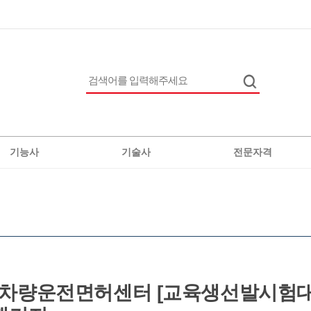
기능사
기술사
전문자격
전기
정보통신
직업상담사2급
위험물
차량
생에너지발전설비
버섯종균
기차량운전면허센터 [교육생선발시험대