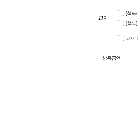
[철도
교재
[철도
교재
상품금액