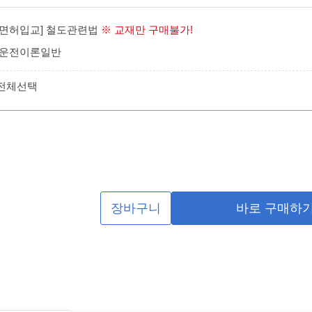
/면허입교] 철도관련법
※ 교재만 구매불가!
]운전이론일반
 전체선택
장바구니
바로 구매하