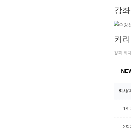
강좌
커리
강좌 회차
NE
회차(
1회
2회