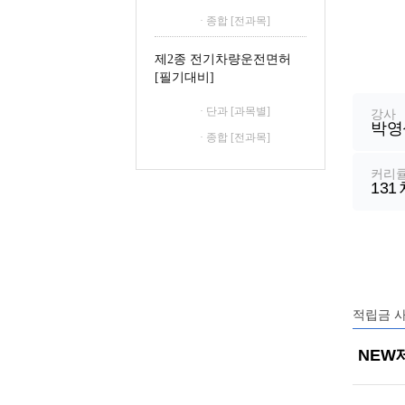
철도신호산업기사
· 종합 [전과목]
철도운송산업기사
제2종 전기차량운전면허
강
[필기대비]
좌
정
· 단과 [과목별]
강사
박영
보
· 종합 [전과목]
커리
131
적립금 
NEW