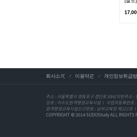
[철도
17,00
회사소개
이용약관
개인정보취급
주소 : 서울특별시 영등포구 경인로 884(지번주소 : 
상호 : 이수도원격평생교육시설
사업자등록번호 : 1
원격평생교육시설신고번호 : 남부교육청 제221호
COPYRIGHT © 2014
SUDOStudy
ALL RIGHTS 