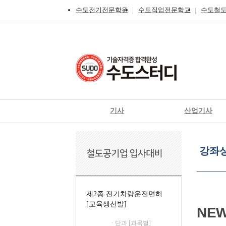
수도전기전문학원
수도직업전문학교
수도철
기사
산업기사
전기
전기
강
전기공사
전기공사
좌
강좌
상
정보통신
정보통신
세
신재생에너지발전설비
신재생에너지발전설
보
기
일반기계
가스
제2종 전기차량운전면허
[교육생선발]
가스
공조냉동기계
NE
철도신호기사
위험물
· 단과 [과목별]